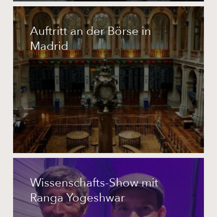
Auftritt
an
Auftritt an der Börse in
der
Madrid
Börse
in
Madrid
Wissenschafts-
Show
Wissenschafts-Show mit
mit
Ranga Yogeshwar
Ranga
Yogeshwar