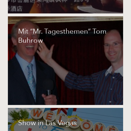
Mit
“Mr.
Mit “Mr. Tagesthemen” Tom
Tagesthemen”
Buhrow
Tom
Buhrow
Show
in
Show in Las Vegas
Las